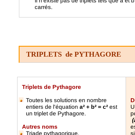
Il n'existe pas de triplets tels que a e
carrés.
TRIPLETS
de PYTHAGORE
Triplets de Pythagore
Toutes les solutions en nombre
D
entiers de l'équation
a² + b² = c²
est
U
un triplet de Pythagore.
po
(
Autres noms
e
Triade pythagorique.
s