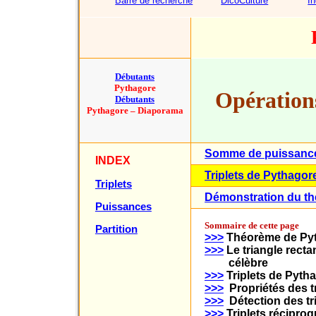
Barre de recherche
DicoCulture
I
Débutants
Pythagore
Opérations
Débutants
Pythagore – Diaporama
Somme de puissanc
INDEX
Triplets de Pythagor
Triplets
Démonstration du t
Puissances
Sommaire de cette page
Partition
>>>
Théorème de Py
>>>
Le triangle recta
célèbre
>>>
Triplets de Pyth
>>>
Propriétés des t
>>>
Détection des tr
>>>
Triplets récipro