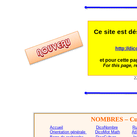
Ce site est d
http://di
et pour cette pag
For this page, re
2
NOMBRES
– Cu
Accueil
DicoNombre
Ru
Orientation générale
DicoMot Math
At