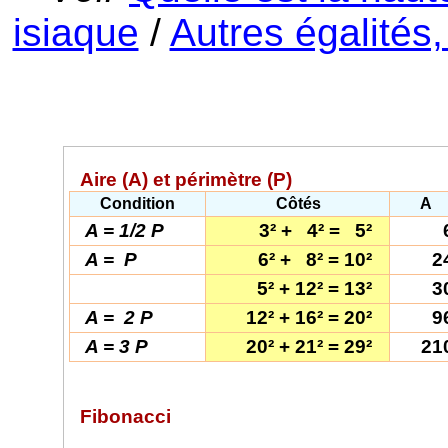
isiaque
/
Autres égalités
Aire (A) et périmètre (P)
Condition
Côtés
A
A = 1/2 P
3² +
4² =
5²
A =
P
6² +
8² = 10²
2
5² + 12² = 13²
3
A =
2 P
12² + 16² = 20²
9
A = 3 P
20² + 21² = 29²
21
Fibonacci