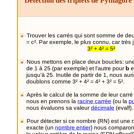
Détection des triplets de Pythagore
Trouver les carrés qui sont somme de deux
= c². Par exemple, le plus connu, car très jo
3² + 4² = 5²
Nous mettons en place deux boucles: une
de 1 à 25 (par exemple) et l'autre pour
b
e
jusqu'à 25. Inutile de partir de 1, nous au
doublons comme 3² + 4² = 4² + 3² = 5².
Après le calcul de la somme de leur carré 
nous en prenons la
racine carrée
(ou la
p
nous évaluons sa valeur
décimale
(evalf).
Pour détecter si ce nombre (RN) est une r
exacte (un
nombre entier
) nous comparon