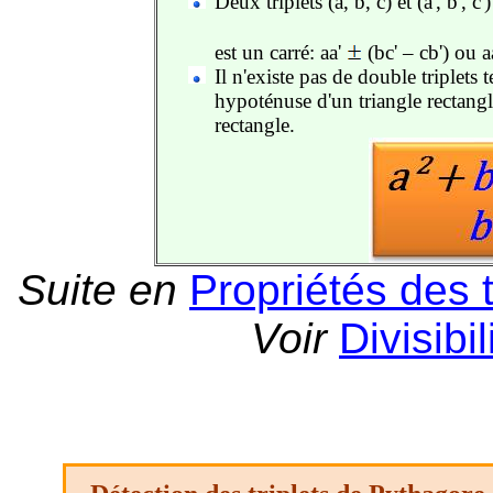
Deux triplets (a, b, c) et (a', b',
est un carré: aa'
(bc' – cb') ou a
Il n'existe pas de double triplets t
hypoténuse d'un triangle rectangl
rectangle.
Suite en
Propriétés des t
Voir
Divisibil