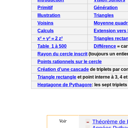
Primitif
Génération
Illustration
Triangles
Voisins
Moyenne quadr
Calculs
Extension vers
x² + y² = 2 z²
Triangles recta
Table
1 à 500
Différence
= car
Rayon du cercle inscrit
(toujours un entier
Points rationnels sur le cercle
Création d'une cascade
de triplets par c
Triangle rectangle
et point interne à 3, 4 
Heptagone de Pythagore
: les sept triplet
Voir
Théorème de 
Années Pytha