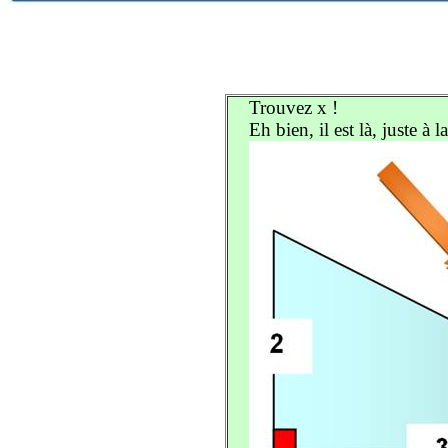
Trouvez x !
Eh bien, il est là, juste à l