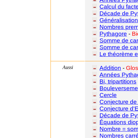
Calcul du fact
Décade de Py
Généralisatio
Nombres prem
Pythagore
-
Bi
Somme de car
Somme de carr
Le théorème 
Aussi
Addition
-
Glos
Années Pytha
Bi, tripartitions
Bouleversemen
Cercle
Conjecture d
Conjecture d'E
Décade de Py
Équations dio
Nombre = som
Nombres carr