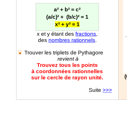
a² + b² = c²
(a/c)² +
(b/c)² = 1
x² + y² = 1
x et y étant des
fractions
,
des
nombres rationnels
.
Trouver les triplets de Pythagore
revient à
Trouvez tous les points
à coordonnées rationnelles
(
sur le cercle de rayon unité.
Suite
>>>