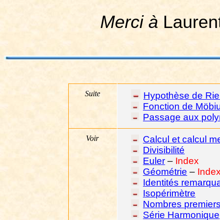
Merci à
Lauren
Suite
Hypothèse de Ri
Fonction de Möbi
Passage aux pol
Voir
Calcul et calcul m
Divisibilité
Euler
–
Index
Géométrie
–
Inde
Identités remarqu
Isopérimètre
Nombres premier
Série Harmonique