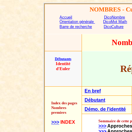
NOMBRES
- Cu
Accueil
DicoNombre
Orientation générale
DicoMot Math
Barre de recherche
DicoCulture
Nombr
Débutants
Identité
Ré
d'Euler
En bref
Débutant
Index des pages
Nombres
Démo. de l'identité
premiers
Sommaire de cette 
>>>
INDEX
>>>
Approche
>>>
Approches