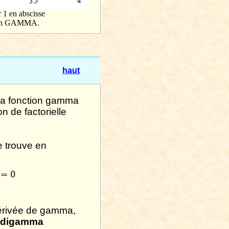
r 1 en abscisse
ion GAMMA.
haut
la fonction gamma
n de factorielle
 trouve en
 dérivée de gamma,
digamma