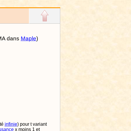
MA dans
Maple
)
té
infinie
) pour t variant
ssance
x moins 1 et