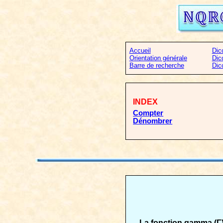
Accueil
Dic
Orientation générale
Dic
Barre de recherche
Dic
INDEX
Compter
Dénombrer
La fonction gamma (Γ) 