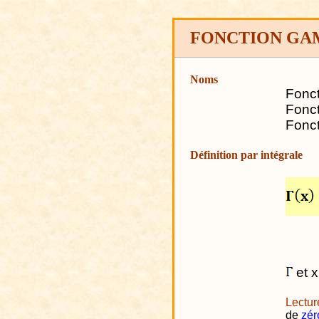
FONCTION GA
Noms
Fonc
Fonct
Fonct
Définition par intégrale
et x
Lectur
de
zér