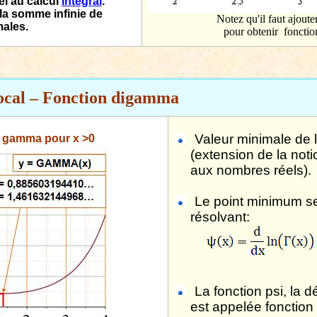
pel au calcul
intégral
.
 la somme infinie de
Notez qu'il faut ajoute
males.
pour obtenir
fonct
ocal – Fonction digamma
Valeur minimale de 
n gamma pour x >0
(extension de la notio
aux nombres réels).
Le point minimum se
résolvant:
La fonction psi, la
est appelée fonction