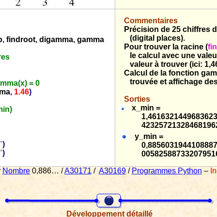
Commentaires
Précision de 25 chiffre
(digital places).
p
,
findroot
,
digamma
,
gamma
Pour trouver la racine (
fi
le calcul avec une vale
res
valeur à trouver (ici: 1,4
Calcul de la fonction gam
trouvée et affichage d
amma(x) = 0
mma
,
1.46
)
Sorties
x_min =
in)
1,461632144968362
4232572132846819
y_min =
"
)
0,885603194410888
"
)
0058258873320795
r
Nombre
0,886… /
A30171
/
A30169
/
Programmes Python
–
I
Développement détaillé