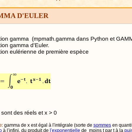
MMA D'EULER
tion gamma
(mpmath.gamma dans Python et GAM
ion gamma d'Euler.
ion eulérienne de première espèce
 sont des réels et x > 0
e:
gamma de x est égal à l'intégrale (sorte de
sommes
en quanti
o
à l'infini, du produit de
l'exponentielle
de
moins t par t à la
pui