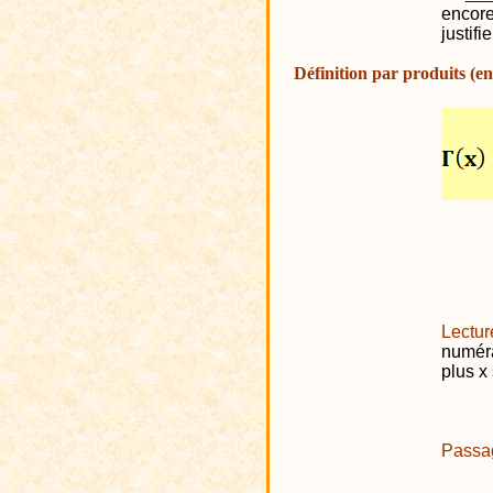
encore 
justifi
Définition par produits (en
Lectur
numéra
plus x 
Passag