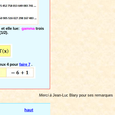
 et elle lue:
gamma
trois
(1/2).
deux 4 pour
faire 7
.
Merci à
Jean-Luc Blary pour ses remarques
haut