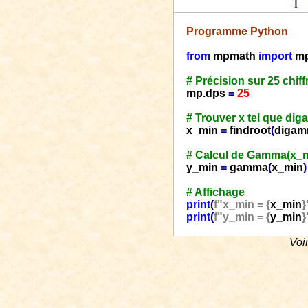
Programme Python
from
mpmath
import
m
# Précision sur 25 chiff
mp
.
dps
=
25
# Trouver x tel que dig
x_min
=
findroot
(
diga
# Calcul de Gamma(x_m
y_min
=
gamma
(
x_min
)
# Affichage
print
(
f"x_min = {
x_min
}
print
(
f"y_min = {
y_min
}
Voi