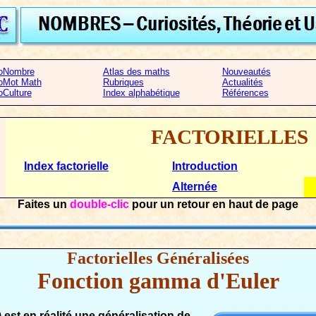
oNombre
Atlas des maths
Nouveautés
oMot Math
Rubriques
Actualités
oCulture
Index alphabétique
Références
FACTORIELLES
Index factorielle
Introduction
Alternée
Faites un
double-clic
pour un retour en haut de page
Factorielles Généralisées
Fonction gamma d'Euler
est en réalité une généralisation de