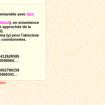
s demandée avec
dps
ndroot
), on ensemence
ur approchée de la
6).
ma (y) pour l'abscisse
es coordonnées.
3412626595
62040064…
7002788159
16460341…
ndex