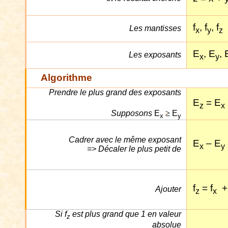
f
, f
, f
Les mantisses
x
y
z
E
, E
, 
Les exposants
x
y
Algorithme
Prendre le plus grand des exposants
E
= E
z
x
Supposons
E
E
x
y
Cadrer avec le même exposant
E
– E
x
y
=> Décaler le plus petit de
f
= f
+
Ajouter
z
x
Si f
est plus grand que 1 en valeur
z
absolue