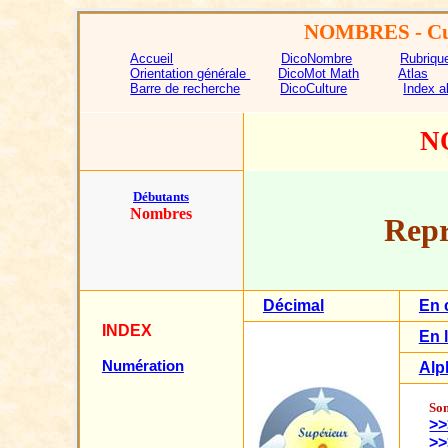
NOMBRES
- Cu
Accueil
DicoNombre
Rubriqu
Orientation générale
DicoMot Math
Atlas
Barre de recherche
DicoCulture
Index a
N
Débutants
Nombres
Repr
Décimal
En 
INDEX
En l
Numération
Alp
Som
>>
>>