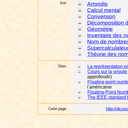
Voir
Arrondis
Calcul mental
Conversion
Décomposition 
Géométrie
Inventaire des 
Nom de nombre
Supercalculateu
Théorie des no
Sites
La représentation en
Cours sur la virgule 
approfondir)
Floating-point numb
l'américaine
Floating-Point Numb
The IEEE standard fo
Cette page
http://dic