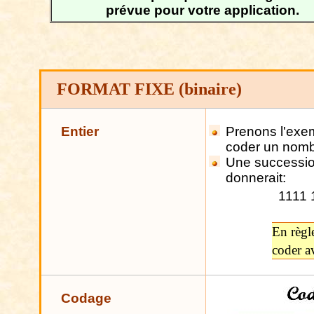
prévue pour votre application.
FORMAT FIXE (binaire)
Entier
Prenons
l'exem
coder un nomb
Une succession
donnerait:
1111 
En
règl
coder 
Codage