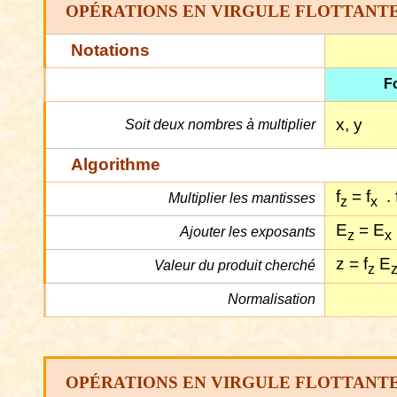
OPÉRATIONS EN VIRGULE FLOTTANTE
Notations
F
x, y
Soit deux nombres à multiplier
Algorithme
f
= f
. 
Multiplier les mantisses
z
x
E
= E
Ajouter les exposants
z
x
z = f
E
Valeur du produit cherché
z
Normalisation
OPÉRATIONS EN VIRGULE FLOTTANTE