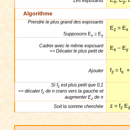
Les exposants
x
y
Algorithme
Prendre le plus grand des exposants
E
= E
z
x
Supposons
E
E
x
y
Cadrer avec le même exposant
E
– E
x
y
=> Décaler le plus petit de
f
= f
+
Ajouter
z
x
Si f
est plus petit que 0,1
z
=> décaler f
de n crans vers la gauche et
z
augmenter E
de n
z
z = f
E
Soit la somme cherchée
z