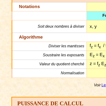
Notations
F
x, y
Soit deux nombres à diviser
Algorithme
f
= f
/ 
Diviser les mantisses
z
x
E
= E
Soustraire les exposants
z
x
z = f
E
Valeur du quotient cherché
z
Normalisation
Voir
Le
PUISSANCE DE CALCUL