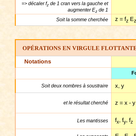
=> décaler f
de 1 cran vers la gauche et
z
augmenter E
de 1
z
z = f
E
Soit la somme cherchée
z
OPÉRATIONS EN VIRGULE FLOTTANTE
Notations
F
x, y
Soit deux nombres à soustraire
z = x - y
et le résultat cherché
f
, f
, f
Les mantisses
x
y
z
E
, E
, 