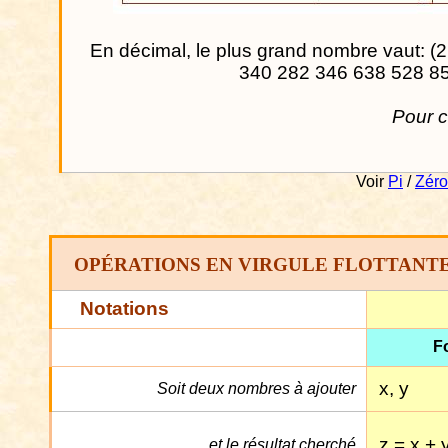
En décimal, le plus grand nombre vaut:
(2
340 282 346 638 528 8
Pour c
Voir
Pi
/
Zéro
OPÉRATIONS EN VIRGULE FLOTTANTE
Notations
F
x, y
Soit deux nombres à ajouter
z = x + 
et le résultat cherché