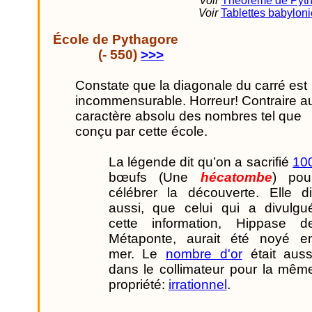
Voir
Théorème de Pyt
Voir
Tablettes babylon
École de Pythagore
(- 550)
>>>
Constate que la diagonale du carré est
incommensurable. Horreur! Contraire a
caractère absolu des nombres tel que
conçu par cette école.
La légende dit qu’on a sacrifié
10
bœufs (Une
hécatombe
) pou
célébrer la découverte. Elle di
aussi, que celui qui a divulgu
cette information, Hippase d
Métaponte, aurait été noyé e
mer. Le
nombre d'or
était auss
dans le collimateur pour la mêm
propriété:
irrationnel
.