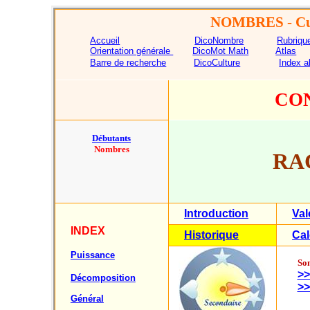
NOMBRES
- Cu
Accueil
DicoNombre
Rubriqu
Orientation générale
DicoMot Math
Atlas
Barre de recherche
DicoCulture
Index a
CO
Débutants
Nombres
RAC
Introduction
Val
INDEX
Historique
Cal
Puissance
Som
>>
Décomposition
>>
Général