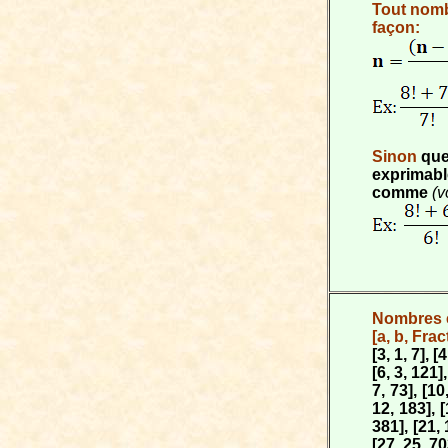
Tout nomb
façon:
Sinon
que
exprimabl
comme
(v
Nombres ex
[a, b, Frac
[3, 1, 7], [
[6, 3, 121],
7, 73], [10
12, 183], [
381], [21, 
[27, 25, 70