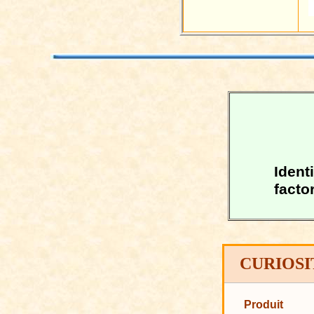
Ident
facto
CURIOSI
Produit