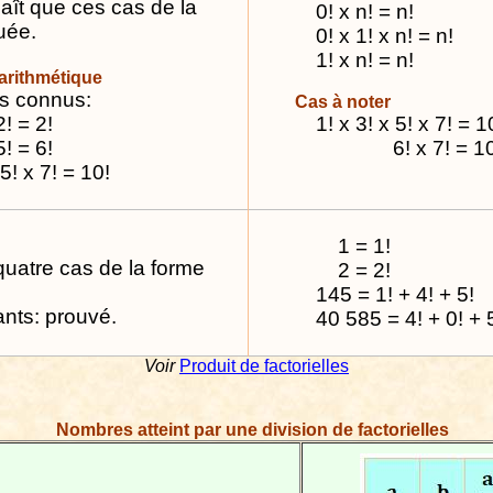
ît que ces cas de la
0! x n! = n!
uée.
0! x 1! x n! = n!
1! x n! = n!
arithmétique
as connus:
Cas à noter
2! = 2!
1! x 3! x 5! x 7! = 1
5! = 6!
6! x 7! = 1
5! x 7! = 10!
1 = 1!
uatre cas de la forme
2 = 2!
145 = 1! + 4! + 5!
ants: prouvé.
40 585 = 4! + 0! + 5
Voir
Produit de factorielles
Nombres
atteint par une division de factorielles