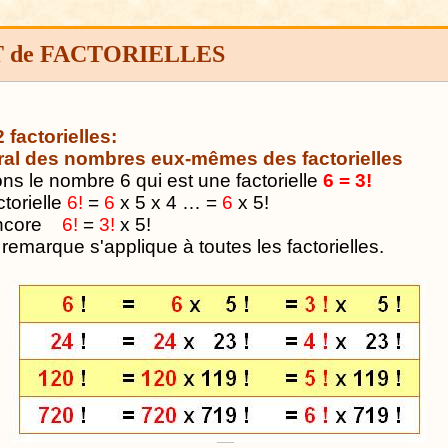
 de FACTORIELLES
 factorielles:
al des nombres eux-mêmes des factorielles
ns le nombre 6 qui est une factorielle
6 = 3!
ctorielle
6!
=
6
x 5 x 4 … =
6
x 5!
ncore
6!
=
3!
x 5!
 remarque s'applique à toutes les factorielles.