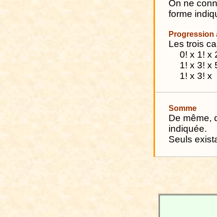
On ne conna
forme indiq
Progression 
Les trois c
0! x 1! x 
1! x 3! x 
1! x 3! x
Somme
De même, q
indiquée.
Seuls exist