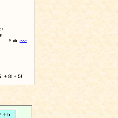
0!
0!
Suite
>>>
! + 8! + 5!