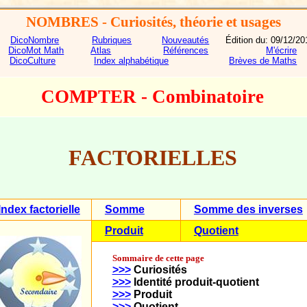
NOMBRES
- Curiosités, théorie et usages
DicoNombre
Rubriques
Nouveautés
Édition du:
09/12/20
DicoMot Math
Atlas
Références
M'écrire
DicoCulture
Index alphabétique
Brèves de Maths
COMPTER - Combinatoire
FACTORIELLES
Index factorielle
Somme
Somme des inverses
Produit
Quotient
Sommaire de cette page
>>>
Curiosités
>>>
Identité produit-quotient
>>>
Produit
>>>
Quotient