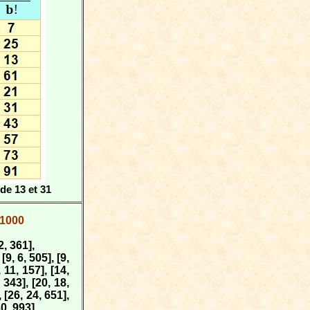
de 13 et 31
 1000
 2, 361],
 [9, 6, 505], [9,
, 11, 157], [14,
 343], [20, 18,
, [26, 24, 651],
30, 993]