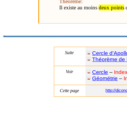
Théorème:
Il existe au moins
deux points
d
Suite
Cercle d'Apoll
Théorème de 
Voir
Cercle
–
Inde
Géométrie
–
I
Cette page
http://dic