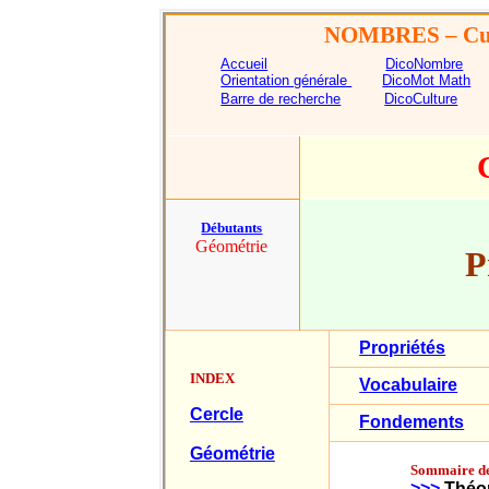
NOMBRES
– Cu
Accueil
DicoNombre
Orientation générale
DicoMot Math
Barre de recherche
DicoCulture
Débutants
Géométrie
P
Propriétés
INDEX
Vocabulaire
Cercle
Fondements
Géométrie
Sommaire de
>>>
Théo