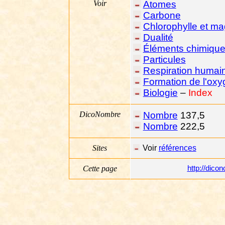
Voir
Atomes
Carbone
Chlorophylle et m
Dualité
Éléments chimiqu
Particules
Respiration humai
Formation de l'ox
Biologie
–
Index
DicoNombre
Nombre
137,5
Nombre
222,5
Sites
Voir
références
Cette page
http://dic