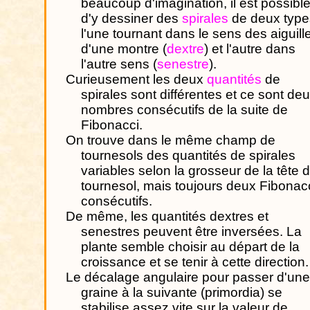
beaucoup d'imagination, il est possibl
d'y dessiner des
spirales
de deux type
l'une tournant dans le sens des aiguill
d'une montre (
dextre
) et l'autre dans
l'autre sens (
senestre
).
Curieusement les deux
quantités
de
spirales sont différentes et ce sont de
nombres consécutifs de la suite de
Fibonacci.
On trouve dans le même champ de
tournesols des quantités de spirales
variables selon la grosseur de la tête 
tournesol, mais toujours deux Fibonac
consécutifs.
De même, les quantités dextres et
senestres peuvent être inversées. La
plante semble choisir au départ de la
croissance et se tenir à cette direction.
Le décalage angulaire pour passer d'un
graine à la suivante (primordia) se
stabilise assez vite sur la valeur de