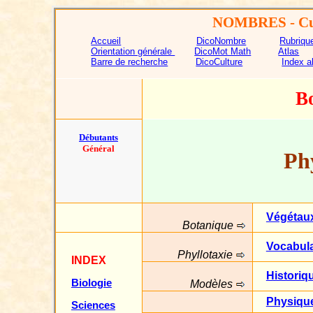
NOMBRES
- Cu
Accueil
DicoNombre
Rubriqu
Orientation générale
DicoMot Math
Atlas
Barre de recherche
DicoCulture
Index a
B
Débutants
Général
Phy
Végétau
Botanique
Vocabula
Phyllotaxie
INDEX
Historiq
Biologie
Modèles
Physiqu
Sciences