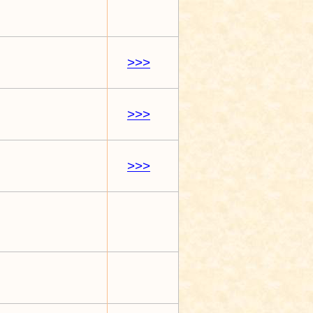
>>>
>>>
>>>