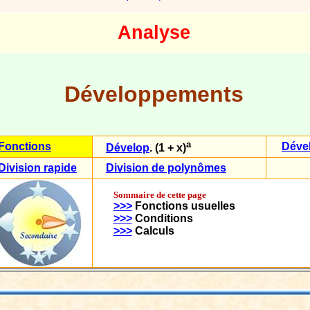
Analyse
Développements
a
Fonctions
Déve
Dévelop
. (1 + x)
Division rapide
Division de polynômes
Sommaire de cette page
>>>
Fonctions usuelles
>>>
Conditions
>>>
Calculs