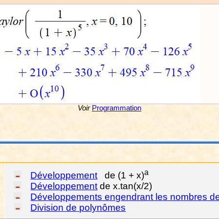
Voir
Programmation
a
Développement
de (1 + x)
Développement
de
x.tan
(x/2)
Développements engendrant les nombres de
Division de polynômes