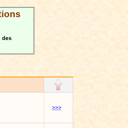
tions
 des
>>>