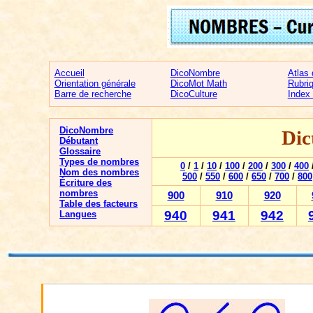
Accueil
DicoNombre
Atlas
Orientation générale
DicoMot Math
Rubri
Barre de recherche
DicoCulture
Index
DicoNombre
Dic
Débutant
Glossaire
Types de nombres
0
/
1
/
10
/
100
/
200
/
300
/
400
Nom des nombres
500
/
550
/
600
/
650
/
700
/
800
Écriture des
nombres
900
910
920
Table des facteurs
940
941
942
Langues