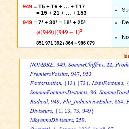
949
= T5 + T6 + … + T17
So
= 15 + 21 + … + 153
949
= 7² + 30² = 18² + 25²
De
No
851 971 392 / 864 = 986 079
Id