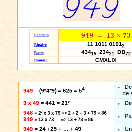
Facteurs
11 1011 0101
Binaire
2
434
234
DD
Bases
15
21
72
CMXLIX
Romain
Dev
4
949
– (9*4*9) = 625 = 5
de 
9 x 49
= 441 = 21²
De
948
= 2² x 3 x 79 => 2 + 2 + 3 + 79 = 86
Pa
949
= 13 x 73
=> 13 + 73 = 86
949
= 24 +25 + … + 49
Un