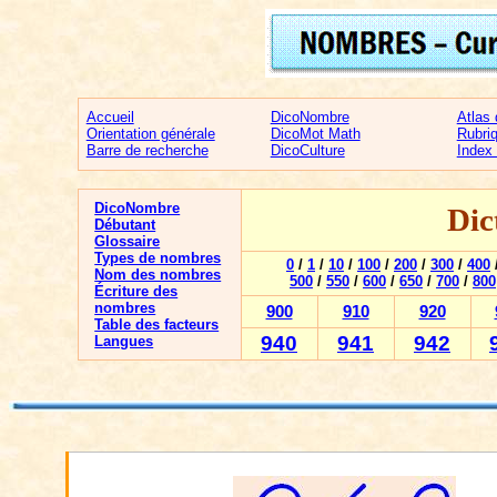
Accueil
DicoNombre
Atlas
Orientation générale
DicoMot Math
Rubri
Barre de recherche
DicoCulture
Index
DicoNombre
Dic
Débutant
Glossaire
Types de nombres
0
/
1
/
10
/
100
/
200
/
300
/
400
Nom des nombres
500
/
550
/
600
/
650
/
700
/
800
Écriture des
nombres
900
910
920
Table des facteurs
940
941
942
Langues