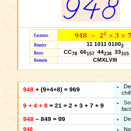
Facteurs
11 1011 0100
Binaire
2
CC
66
44
33
Bases
78
157
236
315
CMXLVIII
Romain
De
948
+ (9+4+8) = 969
chif
So
9 + 4 + 8
= 21 = 2 + 3 + 7 + 9
fact
948
– 849 = 99
De
948
No