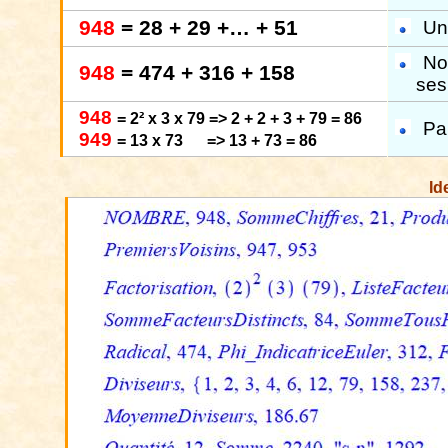
948
= 28 + 29 +… + 51
Un
No
948
= 474 + 316 + 158
ses
948
= 2² x 3 x 79 => 2 + 2 + 3 + 79 = 86
Pa
949
= 13 x 73
=> 13 + 73 = 86
Id