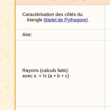
Caractérisation des côtés du
triangle (
triplet de Pythagore
).
Aire:
Rayons (calculs faits):
avec s
= ½ (a + b + c)