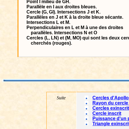
Point I milieu de GH.
Parallèle en I aux droites bleues.
Cercle (G, GI). Intersections J et K.
Parallèles en J et K à la droite bleue sécante.
Intersections L et M.
Perpendiculaires en L et M à une des droites
parallèles. Intersections N et O
Cercles (L, LN) et (M, MO) qui sont les deux cer
cherchés (rouges).
Suite
Cercles d'Apoll
Rayon du cercle 
Cercles exinscr
Cercle inscrit
Puissance d'un 
Triangle exinscri