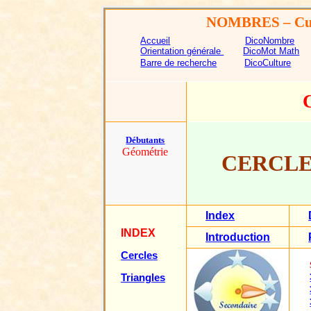
NOMBRES
– Cu
Accueil
DicoNombre
Orientation générale
DicoMot Math
Barre de recherche
DicoCulture
Débutants
Géométrie
CERCLE
Index
INDEX
Introduction
Cercles
Triangles