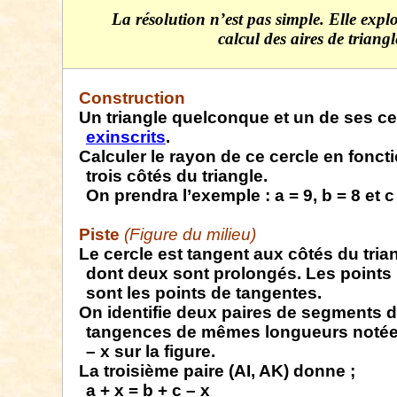
La résolution n’est pas simple. Elle expl
calcul des aires de triang
Construction
Un triangle quelconque et un de ses ce
exinscrits
.
Calculer le rayon de ce cercle en fonct
trois côtés du triangle.
On prendra l’exemple : a = 9, b = 8 et c 
Piste
(Figure du milieu)
Le cercle est tangent aux côtés du tria
dont deux sont prolongés. Les points I
sont les points de tangentes.
On identifie deux paires de segments 
tangences de mêmes longueurs notées
– x sur la figure.
La troisième paire (AI, AK) donne ;
a + x = b + c – x