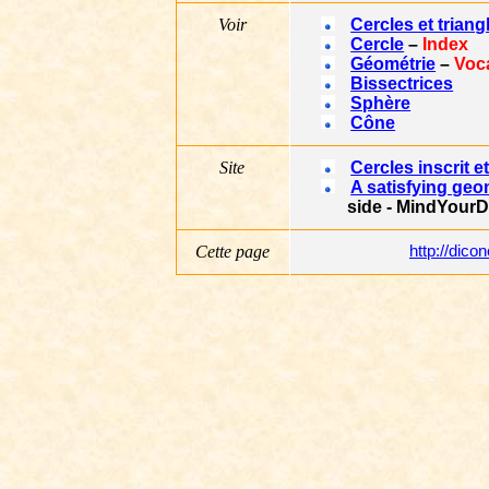
Voir
Cercles et triang
Cercle
–
Index
Géométrie
–
Voc
Bissectrices
Sphère
Cône
Site
Cercles inscrit e
A satisfying geo
side - MindYourD
Cette page
http://dic