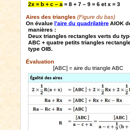
2x = b + c – a
= 8 + 7 – 9 = 6 et x = 3
Aires des triangles
(Figure du bas)
On évalue
l’aire du quadrilatère
AIOK d
manières :
Deux triangles rectangles verts du typ
ABC + quatre petits
triangles rectangl
type OIB.
Évaluation
[ABC] = aire du triangle ABC