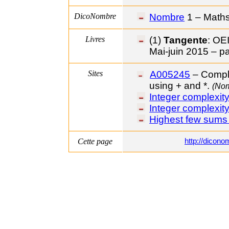
DicoNombre
Nombre
1 – Math
Livres
(1)
Tangente
:
OE
Mai-juin
2015 – pa
Sites
A005245
–
Comple
using + and *.
(
Nom
Integer complexit
Integer complexity
Highest few sums
Cette page
http://dico