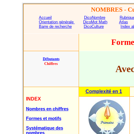
NOMBRES
- Cu
Accueil
DicoNombre
Rubriqu
Orientation générale
DicoMot Math
Atlas
Barre de recherche
DicoCulture
Index a
Forme
Débutants
Chiffres
Avec
Complexité en 1
INDEX
Nombres en chiffres
Formes et motifs
Systématique des
nombres